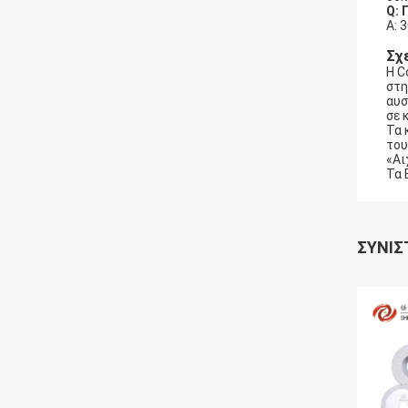
Q: 
Α: 
Σχ
Η C
στη
αυσ
σε 
Τα 
του
«Αι
Τα 
ΣΥΝΙΣ