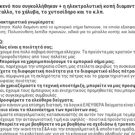
 κενό που συγκολλήθηκαν + η ηλεκτρολυτική κοπή διαμαντιώ
ταλλο, το χάλυβα, το χυτοσίδηρο και το κ.λπ.
ακτηριστικά γνωρίσματα:
ότητα: Καλό διαμάντι από το εμπορικό σήμα famouse, τα οποία εξασφαλί
ση: Πολυσύνθετη λεπίδα πριονιών, ειδικά για το μέταλλο κοπής και λεία
Q:
Πώς είναι η ποιότητά σας;
Έχουμε ένα πολύ σοβαρά σύστημα ελέγχου. Τα προϊόντα μας κρατούν 
τροφοδοτήσεις από τους πελάτες μας.
Μπορούμε να χρησιμοποιήσουμε το εμπορικό σήμα μας;
Ναι, παρέχουμε την υπηρεσία cOem, μας στείλετε ακριβώς τη συσκευα
Έχετε τη διαφορετική ποιότητα για το διαφορετικό είδος πέτρα
Ναι, σύμφωνα με τη σκληρότητα της πέτρας και το χαρακτηριστικό γ
υφαίας ποιότητας.
Εάν χρειαζόμαστε τη τεχνική υποστήριξη, μπορείτε να μας προσ
Ναι, έχουμε τους έμπειρους και ενισχυτικούς προμηθευτές που μπο
τις συγκεκριμένες συμβουλές.
Προσφέρετε τα ελεύθερα δείγματα;
Πρίν κάνουν μια επίσημη διαταγή, τα λογικά ΕΛΕΥΘΕΡΑ δείγματα είναι 
ποιο είναι το πλεονέκτημα των προϊόντων σας;
Είμαστε επαγγελματικός κατασκευαστής σε αυτόν τον τομέα με τα μέρ
έχουμε την ανταγωνιστική τιμή και υψηλός - ποιοτικά προϊόντα για 
Μπορείτε να με βοηθήσετε να με βοηθήσω να σχεδιάσω ή τροπο
Έχουμε την ικανότητα Ε&Α και την επαγγελματική & αποδοτική ομάδα
ιμάσουμε το καλύτερό μας για να το κάνουμε να έρθει αληθινός εφ' όσ