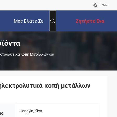
Greek
Μας Ελάτε Σε
Ζητήστε Ένα
οϊόντα
Επαφή Με
Απόσπασμα
κτρολυτικά Κοπή Μετάλλων Και
 ηλεκτρολυτικά κοπή μετάλλων
Jiangyin, Κίνα
ής