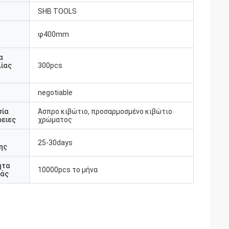
SHB TOOLS
φ400mm
υ
α
ίας
300pcs
negotiable
σία
Άσπρο κιβώτιο, προσαρμοσμένο κιβώτιο
ειες
χρώματος
25-30days
ης
ητα
10000pcs το μήνα
άς