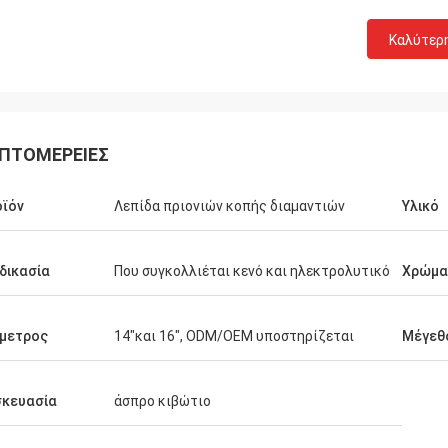
Καλύτερ
ΠΤΟΜΈΡΕΙΕΣ
ϊόν
Λεπίδα πριονιών κοπής διαμαντιών
Υλικό
δικασία
Που συγκολλιέται κενό και ηλεκτρολυτικό
Χρώμα
μετρος
14"και 16", ODM/OEM υποστηρίζεται
Μέγεθ
σκευασία
άσπρο κιβώτιο