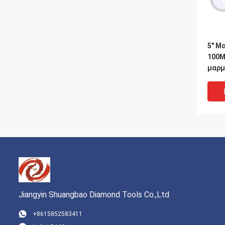
5" Μ
100M
μαρμ
γραν
άλεσ
Jiangyin Shuangbao Diamond Tools Co.,Ltd
+8615852583411