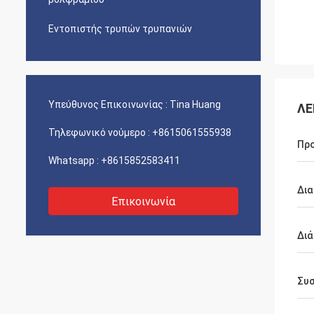
Εντοπιστής τρυπών τρυπανιών
Υπεύθυνος Επικοινωνίας :
Tina Huang
ΛΕ
Τηλεφωνικό νούμερο :
+8615061555938
Προ
Whatsapp :
+8615852583411
Δια
Επικοινωνία
Διά
Συ