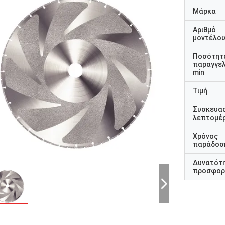
Μάρκα
Αριθμό
μοντέλο
Ποσότητ
παραγγελ
min
Τιμή
Συσκευα
λεπτομέρ
Χρόνος
παράδοσ
Δυνατότ
προσφορ