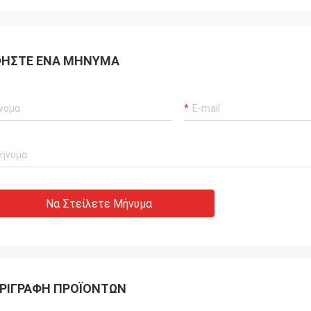
ΉΣΤΕ ΈΝΑ ΜΉΝΥΜΑ
Να Στείλετε Μήνυμα
ΡΙΓΡΑΦΉ ΠΡΟΪΌΝΤΩΝ