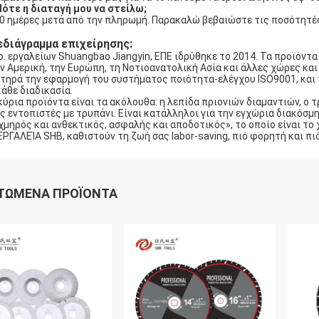
Πότε η διαταγή μου να στείλω;
30 ημέρες μετά από την πληρωμή. Παρακαλώ βεβαιώστε τις ποσότητές
εδιάγραμμα επιχείρησης:
o. εργαλείων Shuangbao Jiangyin, ΕΠΕ ιδρύθηκε το 2014. Τα προϊόντα
ν Αμερική, την Ευρώπη, τη Νοτιοανατολική Ασία και άλλες χώρες και
τηρά την εφαρμογή του συστήματος ποιότητα-ελέγχου ISO9001, και
κάθε διαδικασία.
κύρια προϊόντα είναι τα ακόλουθα: η λεπίδα πριονιών διαμαντιών, ο
ς εντοπιστές με τρυπάνι. Είναι κατάλληλοι για την εγχώρια διακόσμη
χμηρός και ανθεκτικός, ασφαλής και αποδοτικός», το οποίο είναι το
ΕΡΓΑΛΕΊΑ SHB, καθιστούν τη ζωή σας labor-saving, πιό φορητή και πι
ΤΏΜΕΝΑ ΠΡΟΪΌΝΤΑ