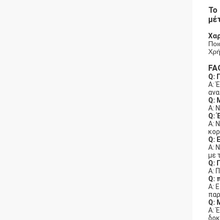
Το
μέ
Χαρ
Ποι
Χρή
FA
Q: 
Α: 
ανα
Q: 
Α: 
Q: 
Α: 
κορ
Q: 
Α: 
με 
Q: 
Α: 
Q: 
Α: 
παρ
Q: 
Α: 
δοκ