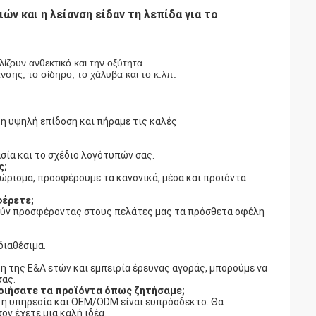
ν και η λείανση είδαν τη λεπίδα για το
ζουν ανθεκτικό και την οξύτητα.
νσης, το σίδηρο, το χάλυβα και το κ.λπ.
τη υψηλή επίδοση και πήραμε τις καλές
σία και το σχέδιο λογότυπών σας.
ς;
νώρισμα, προσφέρουμε τα κανονικά, μέσα και προϊόντα
φέρετε;
ρούν προσφέροντας στους πελάτες μας τα πρόσθετα οφέλη
διαθέσιμα.
η της Ε&Α ετών και εμπειρία έρευνας αγοράς, μπορούμε να
σας.
ποιήσατε τα προϊόντα όπως ζητήσαμε;
, η υπηρεσία και OEM/ODM είναι ευπρόσδεκτο. Θα
ον έχετε μια καλή ιδέα.