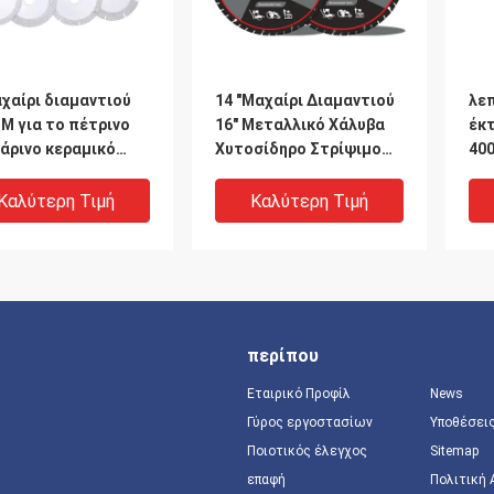
αχαίρι διαμαντιού
14 "Μαχαίρι Διαμαντιού
λεπ
M για το πέτρινο
16" Μεταλλικό Χάλυβα
έκ
άρινο κεραμικό
Χυτοσίδηρο Στρίψιμο
400
ίτη κόψιμο και
Για Δρόμους Διάσωση
δι
η
και
Καλύτερη Τιμή
Καλύτερη Τιμή
περίπου
Εταιρικό Προφίλ
News
Γύρος εργοστασίων
Υποθέσει
Ποιοτικός έλεγχος
Sitemap
επαφή
Πολιτική