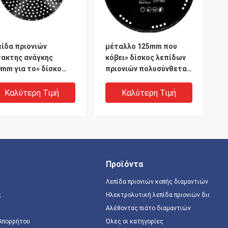
ίδα πριονιών
μέταλλο 125mm που
τακτης ανάγκης
κόβει» δίσκος λεπίδων
mm για το» δίσκο
πριονιών πολυσύνθετα 5
αμαντιών άσφαλτος
για το κενό διαμαντιών
 μέταλλο μαύρα 16
ανοξείδωτου που
Καλύτερη Τιμή
Καλύτερη Τιμή
συγκολλιέται
Προϊόντα
Λεπίδα πριονιών κοπής διαμαντιών
ς
Ηλεκτρολυτική λεπίδα πριονιών διαμαντ
Αλέθοντας πιάτο διαμαντιών
 Απορρήτου
Όλες οι κατηγορίες