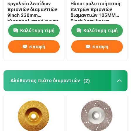
εργαλείο λεπίδων
Ηλεκτρολυτική κοπή
πριονιών διαμαντιών
πετρών πριονιών
9inch 230mm
διαμαντιών 125MM
ηλεκτρολυτικό για το
5inch λεπίδα και
μάρμαρο κοπής και
λείανση για το
Καλύτερη τιμή
Καλύτερη τιμή
λείανσης
μαρμάρινο κεραμικό
γρανίτη
επαφή
επαφή
Αλέθοντας πιάτο διαμαντιών
(2)
Σπίτι
Προϊόντα
Βίντεο