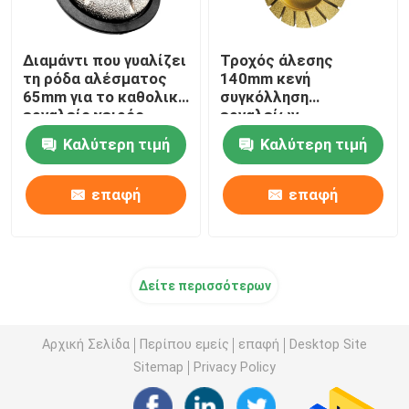
Αλέθοντας κεφάλι χάλυβα βολφραμίου
Διαμάντι που γυαλίζει
Τροχός άλεσης
τη ρόδα αλέσματος
140mm κενή
65mm για το καθολικό
συγκόλληση
Τροχός άλεσης καρβιδίου βολφραμίου
εργαλείο χειρός
εργαλείων
χρήσης μαρμάρου και
διαμαντιών για το
Καλύτερη τιμή
Καλύτερη τιμή
πετρών
μαρμάρινο γρανίτη
Εντοπιστής τρυπών τρυπανιών
κεραμικό
επαφή
επαφή
Δείτε περισσότερων
Αρχική Σελίδα
Περίπου εμείς
επαφή
Desktop Site
Sitemap
Privacy Policy