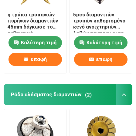
η τρύπα τρυπανιών
5pcs διαμαντιών
Αλέθοντας πιάτο διαμαντιών
πυρήνων διαμαντιών
τρυπών καθορισμένο
45mm δάγκωσε το
κενό ανοιχτηριών
ανθεκτικό
λαβών τρυπανιών το
Κομμάτι τρυπανιών τρυπών διαμαντιών
συγκολλημένο κενό
εξαγωνικό
Καλύτερη τιμή
Καλύτερη τιμή
εργαλείο για τη
συγκόλλησε τη
μαρμάρινη πέτρα
μαρμάρινη λείανση
Ρόδα αλέσματος διαμαντιών
επαφή
επαφή
Πολωνική ρόδα διαμαντιών
Κομμάτι δρομολογητών διαμαντιών
Ρόδα αλέσματος διαμαντιών
(2)
Αλέθοντας κεφάλι διαμαντιών
Λεπίδα πριονιών καρβιδίου βολφραμίου