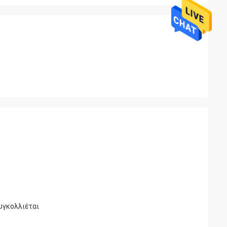
υγκολλιέται