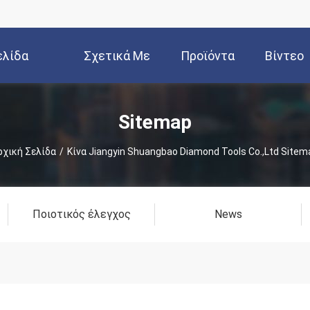
ελίδα
Σχετικά Με
Προϊόντα
Βίντεο
Εμάς
Sitemap
ρχική Σελίδα
/
Κίνα Jiangyin Shuangbao Diamond Tools Co.,Ltd Sitem
Ποιοτικός έλεγχος
News