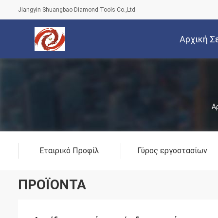
Jiangyin Shuangbao Diamond Tools Co.,Ltd
Αρχική Σ
Α
Εταιρικό Προφίλ
Γύρος εργοστασίων
ΠΡΟΪΌΝΤΑ