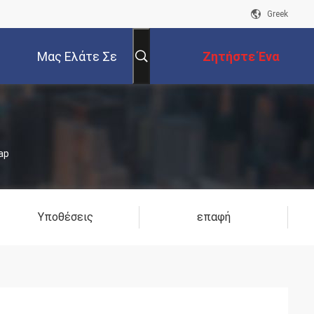
Greek
Μας Ελάτε Σε
Ζητήστε Ένα
Επαφή Με
Απόσπασμα
ap
Υποθέσεις
επαφή