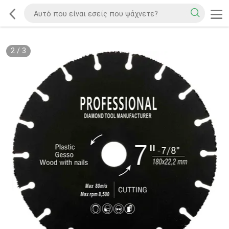
2
/
3