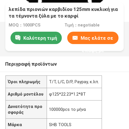
λεπίδα πριονιών καρβιδίου 125mm κυκλική για
τα τέμνοντα ξύλα με το καρφί
MOQ：1000PCS
Τιμή：negotiable
Καλύτερη τιμή
Μας ελάτε σε
επαφή με
Περιγραφή προϊόντων
Όροι πληρωμής
T/T, L/C, D/P, Paypay, κ.λπ.
Αριθμό μοντέλου
φ125*22.23*1.2*8T
Δυνατότητα προ
100000pcs το μήνα
σφοράς
Μάρκα
SHB TOOLS