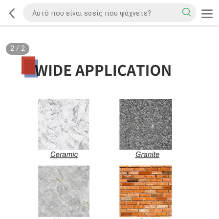
2
/
2