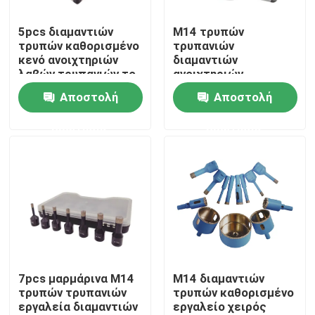
5pcs διαμαντιών
M14 τρυπών
Περίπου εμείς
τρυπών καθορισμένο
τρυπανιών
κενό ανοιχτηριών
διαμαντιών
λαβών τρυπανιών το
ανοιχτηριών
Γύρος εργοστασίων
εξαγωνικό
καθορισμένο
Αποστολή
Αποστολή
συγκόλλησε τη
εργαλείο Vavcuum
μαρμάρινη λείανση
συσκευασίας DIY
ερώτησης
ερώτησης
Ποιοτικός έλεγχος
κιβωτίων Alu φορητό
που συγκολλιέται
Μας ελάτε σε επαφή με
Ζητήστε ένα απόσπασμα
Λεπίδα πριονιών κοπής διαμαντιών
7pcs μαρμάρινα M14
M14 διαμαντιών
τρυπών τρυπανιών
τρυπών καθορισμένο
εργαλεία διαμαντιών
εργαλείο χειρός
Ηλεκτρολυτική λεπίδα πριονιών διαμαντιών