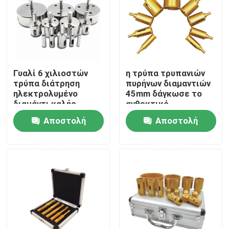
Γυαλί 6 χιλιοστών
η τρύπα τρυπανιών
τρύπα διάτρηση
πυρήνων διαμαντιών
ηλεκτρολυμένο
45mm δάγκωσε το
διαμάντι καλής
ανθεκτικό
ποιότητας για
συγκολλημένο κενό
Αποστολή
Αποστολή
μάρμαρο κεραμικό
εργαλείο για τη
υγρή χρήση
μαρμάρινη πέτρα
ερώτησης
ερώτησης
Σπίτι
Προϊόντα
Βίντεο