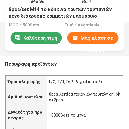
8pcs/set M14 το κόκκινο τρυπών τρυπανιών
κενό διάτρυσης κομματιών μαρμάρινο
συγκόλλησε το porceline μύλων γωνίας
MOQ：500Sets
Τιμή：negotiable
εργαλείων διαμαντιών
Καλύτερη τιμή
Μας ελάτε σε
επαφή με
Περιγραφή προϊόντων
Όροι πληρωμής
L/C, T/T, D/P, Paypal και κ.λπ.
8pcs λεπίδα πριονιών τρυπών dril bit
Αριθμό μοντέλου
s+2pcs
Δυνατότητα προ
10000Sets το μήνα
σφοράς