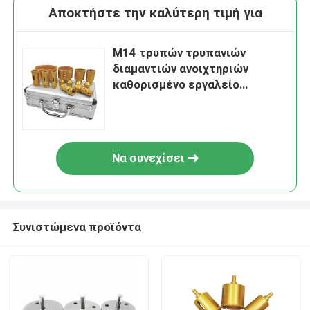
Αποκτήστε την καλύτερη τιμή για
M14 τρυπών τρυπανιών
διαμαντιών ανοιχτηριών
καθορισμένο εργαλείο
Vavcuum συσκευασίας DIY
κιβωτίων Alu φορητό που
συγκολλιέται
Να συνεχίσει
Συνιστώμενα προϊόντα