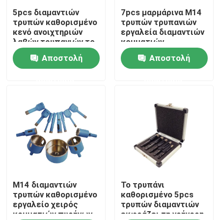
5pcs διαμαντιών
7pcs μαρμάρινα M14
τρυπών καθορισμένο
τρυπών τρυπανιών
Περίπου εμείς
κενό ανοιχτηριών
εργαλεία διαμαντιών
λαβών τρυπανιών το
κομματιών
εξαγωνικό
καθορισμένα κενά
Αποστολή
Αποστολή
Γύρος εργοστασίων
συγκόλλησε τη
συγκολλώντας για το
μαρμάρινη λείανση
γρανίτη πετρών
ερώτησης
ερώτησης
Ποιοτικός έλεγχος
Μας ελάτε σε επαφή με
Ζητήστε ένα απόσπασμα
Λεπίδα πριονιών κοπής διαμαντιών
M14 διαμαντιών
Το τρυπάνι
τρυπών καθορισμένο
καθορισμένο 5pcs
εργαλείο χειρός
τρυπών διαμαντιών
κομματιών πυρήνων
εκφράζει τη γρήγορη
Ηλεκτρολυτική λεπίδα πριονιών διαμαντιών