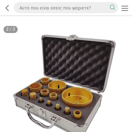
2
/
3