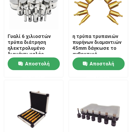
Γυαλί 6 χιλιοστών
η τρύπα τρυπανιών
τρύπα διάτρηση
πυρήνων διαμαντιών
ηλεκτρολυμένο
45mm δάγκωσε το
διαμάντι καλής
ανθεκτικό
ποιότητας για
συγκολλημένο κενό
Αποστολή
Αποστολή
μάρμαρο κεραμικό
εργαλείο για τη
υγρή χρήση
μαρμάρινη πέτρα
ερώτησης
ερώτησης
Σπίτι
Προϊόντα
Βίντεο