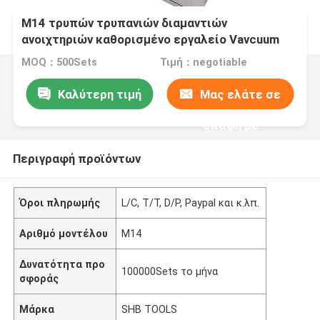
M14 τρυπών τρυπανιών διαμαντιών
ανοιχτηριών καθορισμένο εργαλείο Vavcuum
συσκευασίας DIY κιβωτίων Alu φορητό που
MOQ：500Sets
Τιμή：negotiable
συγκολλιέται
Καλύτερη τιμή
Μας ελάτε σε
επαφή με
Περιγραφή προϊόντων
Όροι πληρωμής
L/C, T/T, D/P, Paypal και κ.λπ.
Αριθμό μοντέλου
M14
Δυνατότητα προ
100000Sets το μήνα
σφοράς
Μάρκα
SHB TOOLS