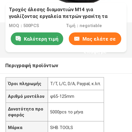
Τροχός άλεσης διαμαντιών M14 για
γυαλίζοντας εργαλεία πετρών γρανίτη τα
μαρμάρινα κεραμικά
MOQ：500PCS
Τιμή：negotiable
Καλύτερη τιμή
Μας ελάτε σε
επαφή με
Περιγραφή προϊόντων
Όροι πληρωμής
T/T, L/C, D/A, Paypal, κ.λπ.
Αριθμό μοντέλου
φ65-125mm
Δυνατότητα προ
5000pcs το μήνα
σφοράς
Μάρκα
SHB TOOLS