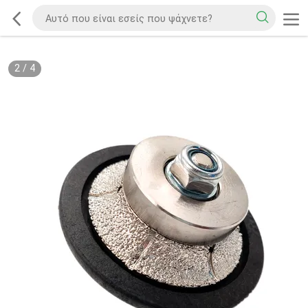
2
/
4