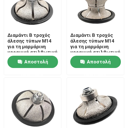
Διαμάντι Β τροχός
Διαμάντι Β τροχός
άλεσης τύπων M14
άλεσης τύπων M14
για τη μαρμάρινη
για τη μαρμάρινη
κεραμική στιλβωτική
κεραμική στιλβωτική
ουσία πετρών
ουσία πετρών
Αποστολή
Αποστολή
γρανίτη
γρανίτη
ερώτησης
ερώτησης
Σπίτι
Προϊόντα
Βίντεο