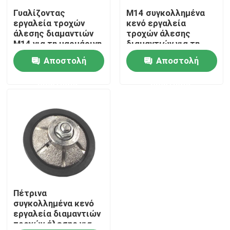
Γυαλίζοντας
M14 συγκολλημένα
εργαλεία τροχών
κενό εργαλεία
Περίπου εμείς
άλεσης διαμαντιών
τροχών άλεσης
M14 για τη μαρμάρινη
διαμαντιών για τη
κεραμική πέτρα
μαρμάρινη κεραμική
Αποστολή
Αποστολή
Γύρος εργοστασίων
γρανίτη
πέτρα γρανίτη
ερώτησης
ερώτησης
Ποιοτικός έλεγχος
Μας ελάτε σε επαφή με
Ζητήστε ένα απόσπασμα
Λεπίδα πριονιών κοπής διαμαντιών
Πέτρινα
συγκολλημένα κενό
εργαλεία διαμαντιών
τροχών άλεσης για
Ηλεκτρολυτική λεπίδα πριονιών διαμαντιών